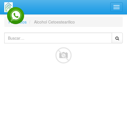
Activa
naveg
Productos
Alcohol Cetoestearilico