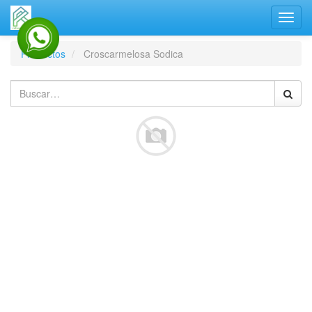
Activa
naveg
Productos
Croscarmelosa Sodica