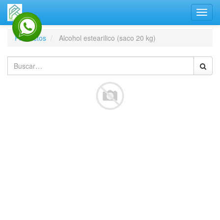
Activa
naveg
Productos
Alcohol estearilico (saco 20 kg)