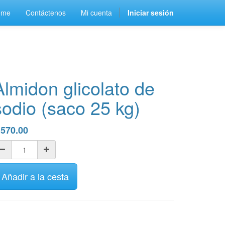
ome
Contáctenos
Mi cuenta
Iniciar sesión
Almidon glicolato de
sodio (saco 25 kg)
$
570.00
Añadir a la cesta