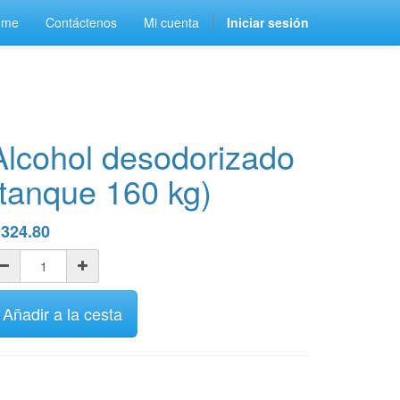
ome
Contáctenos
Mi cuenta
Iniciar sesión
Alcohol desodorizado
(tanque 160 kg)
$
324.80
Añadir a la cesta