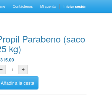
ome
Contáctenos
Mi cuenta
Iniciar sesión
Propil Parabeno (saco
25 kg)
$
315.00
Añadir a la cesta