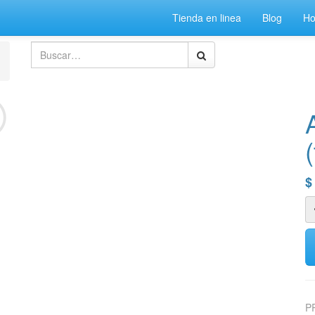
Tienda en linea
Blog
H
P